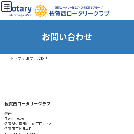
コ
ナ
ン
ビ
テ
ゲ
ン
ー
ツ
シ
へ
ョ
お問い合わせ
ス
ン
キ
に
ッ
移
プ
動
トップ
お問い合わせ
佐賀西ロータリークラブ
住所
〒840-0826
佐賀県佐賀市白山2丁目1−12
佐賀商工ビル4Ｆ
TEL：0952-22-7119