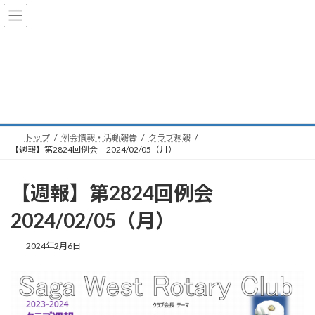
コ
ナ
ン
ビ
テ
ゲ
ン
ー
ツ
シ
へ
ョ
例会情報・活動報告
ス
ン
キ
に
ッ
移
プ
動
トップ
例会情報・活動報告
クラブ週報
【週報】第2824回例会 2024/02/05（月）
【週報】第2824回例会
2024/02/05（月）
2024年2月6日