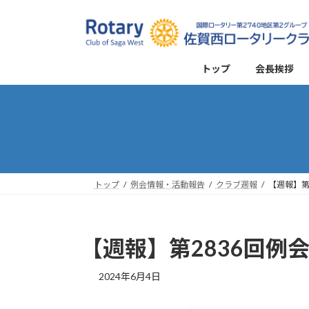
コ
ナ
ン
ビ
テ
ゲ
ン
ー
トップ
会長挨拶
ツ
シ
へ
ョ
ス
ン
キ
に
ッ
移
プ
動
トップ
例会情報・活動報告
クラブ週報
【週報】第2
【週報】第2836回例会 
2024年6月4日